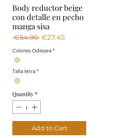
Body reductor beige
con detalle en pecho
manga sisa
Regular
Sale
 €54.90 
€27.45
Price
Price
Colores Odissea
*
Talla letra
*
Quantity
*
Add to Cart