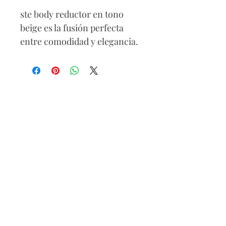
ste body reductor en tono
beige es la fusión perfecta
entre comodidad y elegancia.
Su diseño sin mangas (manga
sisa) y el delicado detalle en el
pecho lo convierten en una
prenda versátil, ideal para
moldear tu figura mientras
aporta un toque sofisticado a
cualquier outfit. Úsalo como
base o como pieza
protagonista.
90% Polyester / 10% Elasthan
Lavar a mano
Secar a la sombra