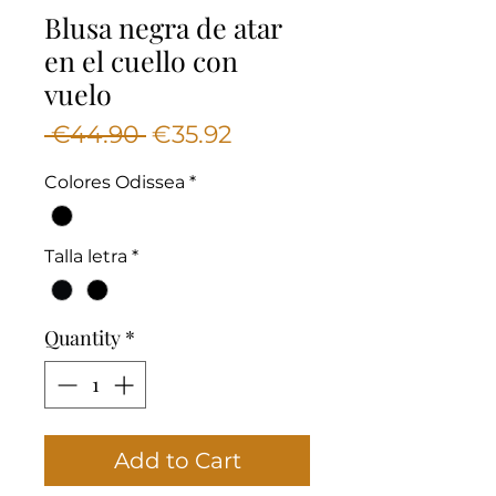
Blusa negra de atar
en el cuello con
vuelo
Regular
Sale
 €44.90 
€35.92
Price
Price
Colores Odissea
*
Talla letra
*
Quantity
*
Add to Cart