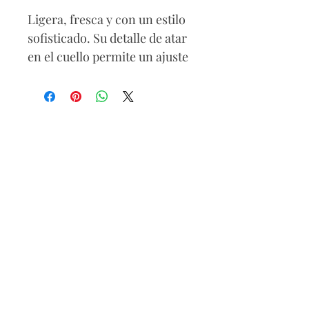
Ligera, fresca y con un estilo
sofisticado. Su detalle de atar
en el cuello permite un ajuste
elegante, mientras la silueta
amplia brinda comodidad y
movimiento y cremallera
trasera. El pequeño escote en
la espalda añade un toque
sutil y femenino, haciendo de
esta blusa una pieza versátil
para looks casuales o salidas
especiales.
Composición
67% rayon