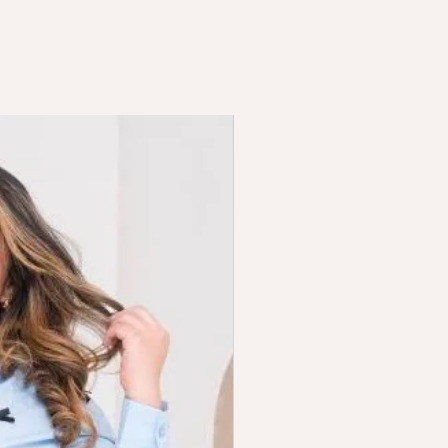
Secar a la sombra
No blanqueador
No retorcer
Hecho en Colombia