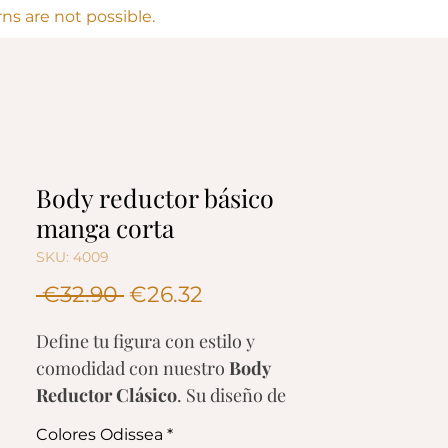
s are not possible.
Body reductor básico
manga corta
SKU: 4009
Regular
Sale
 €32.90 
€26.32
Price
Price
Define tu figura con estilo y
comodidad con nuestro
Body
Reductor Clásico
. Su diseño de
manga corta
ofrece cobertura sutil
Colores Odissea
*