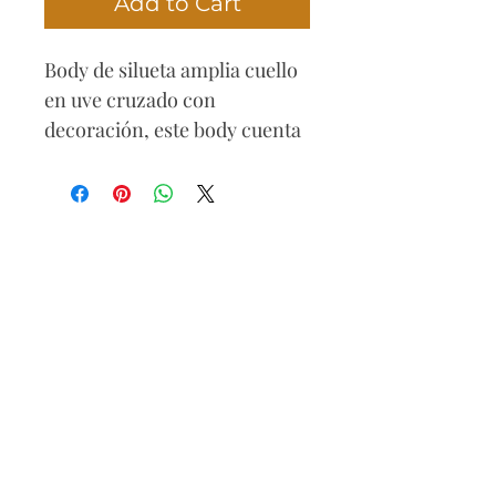
Add to Cart
Body de silueta amplia cuello
en uve cruzado con
decoración, este body cuenta
con dos niveles de corchetes
en la parte inferior para un
mejor ajuste.
Composición
92% Nylon
8% Spandex
Forro
83% Nylon
17% Spandex