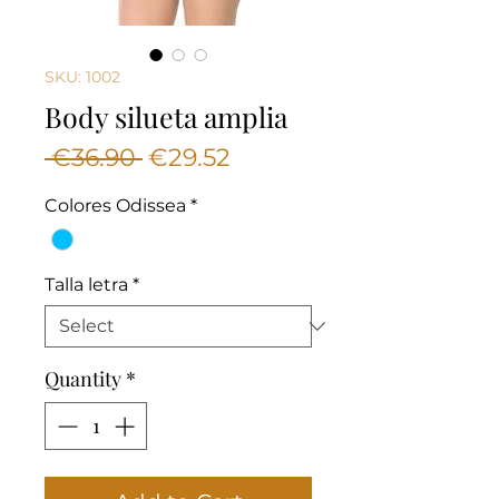
SKU: 1002
Body silueta amplia
Regular
Sale
 €36.90 
€29.52
Price
Price
Colores Odissea
*
Talla letra
*
Quantity
*