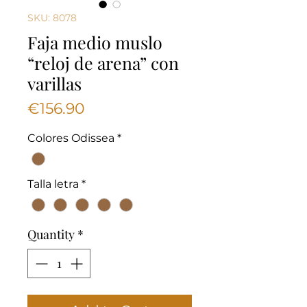
SKU: 8078
Faja medio muslo
“reloj de arena” con
varillas
Price
€156.90
Colores Odissea
*
Talla letra
*
Quantity
*