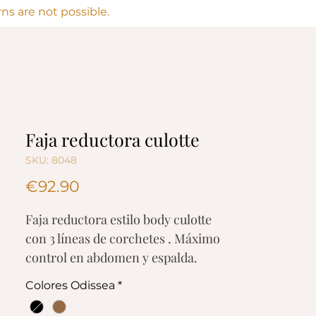
s are not possible.
Faja reductora culotte
SKU: 8048
Price
€92.90
Faja reductora estilo body culotte
con 3 líneas de corchetes . Máximo
control en abdomen y espalda.
Moldea y estiliza la figura,
Colores Odissea
*
mejora la postura y levanta busto.