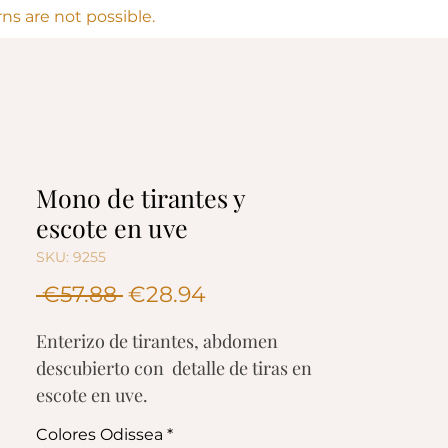
s are not possible.
Mono de tirantes y
escote en uve
SKU: 9255
Regular
Sale
 €57.88 
€28.94
Price
Price
Enterizo de tirantes, abdomen
descubierto con detalle de tiras en
escote en uve.
Escote en uve con aplique dorado.
Colores Odissea
*