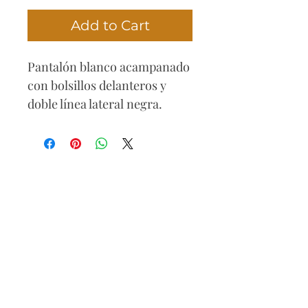
Add to Cart
Pantalón blanco acampanado
con bolsillos delanteros y
doble línea lateral negra.
Diseño cómodo y moderno,
suelto de tiro alto con pretina.
Composición
65% algodón
30% poliéster
5% elastano
Cuidado
Lavar con agua fría, secar al