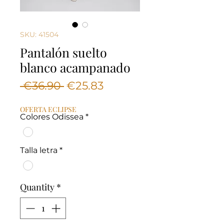
SKU: 41504
Pantalón suelto
blanco acampanado
Regular
Sale
 €36.90 
€25.83
Price
Price
OFERTA ECLIPSE
Colores Odissea
*
Talla letra
*
Quantity
*