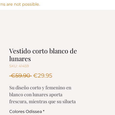
s are not possible.
Vestido corto blanco de
lunares
SKU: 41459
Regular
Sale
 €59.90 
€29.95
Price
Price
Su diseño corto y femenino en
blanco con lunares aporta
frescura, mientras que su silueta
favorece la figura con un aire
Colores Odissea
*