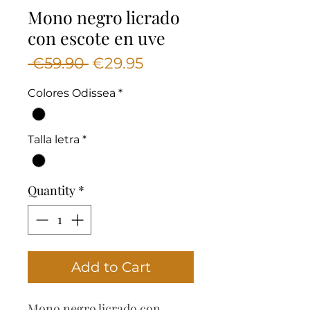
Mono negro licrado
con escote en uve
Regular
Sale
 €59.90 
€29.95
Price
Price
Colores Odissea
*
Talla letra
*
Quantity
*
Add to Cart
Mono negro licrado con