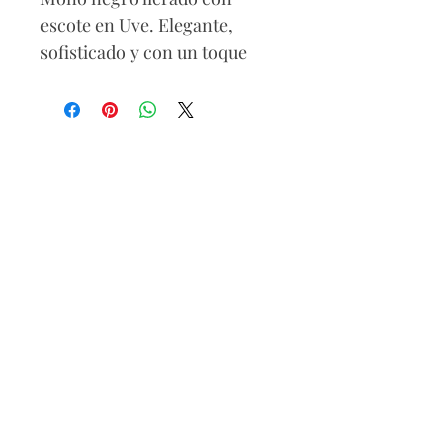
escote en Uve. Elegante,
sofisticado y con un toque
moderno que realza la silueta.
Composición
85% poliéster
15% elastano
Cuidados
Lavar a mano
No usa cloro
Secar a la sombra
No retorcer