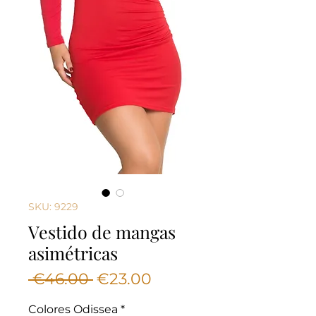
SKU: 9229
Vestido de mangas
asimétricas
Regular
Sale
 €46.00 
€23.00
Price
Price
Colores Odissea
*