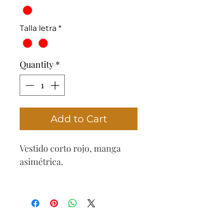
Talla letra
*
Quantity
*
Add to Cart
Vestido corto rojo, manga
asimétrica.
Composición
85% poliester
15%Espandex.