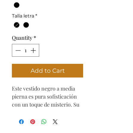
Talla letra
*
Quantity
*
Add to Cart
Este vestido negro a media
pierna es pura sofisticación
con un toque de misterio. Su
escote en la espalda,
adornado con delicadas
cintas que se entrelazan, crea