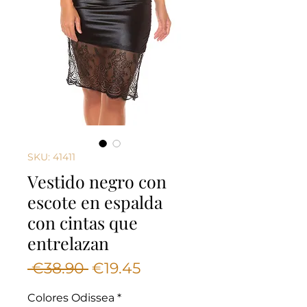
SKU: 41411
Vestido negro con
escote en espalda
con cintas que
entrelazan
Regular
Sale
 €38.90 
€19.45
Price
Price
Colores Odissea
*