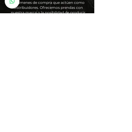
volúmenes de compra que actúen como
distribuidores. Ofrecemos prendas con
nuestra marca o la posibilidad de producir
diseños personalizados bajo condiciones
adaptadas al mercado. Nuestra
producción en Colombia se rige por
calidad, sostenibilidad y responsabilidad
social.
Saber más
info@odisseamodas.com
C/ Antonio Marqués 22, local 1 -2, 07003,
Palma de Mallorca, Islas Baleares,
España.
Telefono
672 116 097
C/ Juan Alcover 1, 07006, Palma de
Mallorca, Islas Baleares,
España.