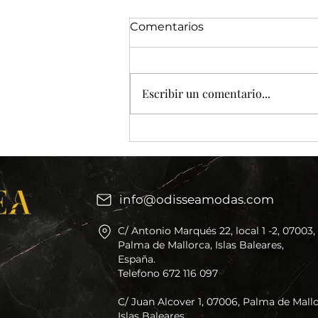
Comentarios
Escribir un comentario...
Siempre estamos
mejorando!
info@odisseamodas.com
C/ Antonio Marqués 22, local 1 -2, 07003,
Palma de Mallorca, Islas Baleares,
España.
Telefono 672 116 097
C/ Juan Alcover 1, 07006, Palma de Mallo
Islas Baleares,