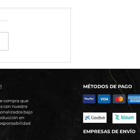
mas importante son
STROS CLIENTES!
!
MÉTODOS DE PAGO
de compra que
s con nuestra
sonalizados bajo
roducción en
 responsabilidad
EMPRESAS DE ENVÍO