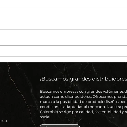
100% Calidad!
Lo 
NUE
¡Buscamos grandes distribuidores
Buscamos empresas con grandes volúmenes 
actúen como distribuidores. Ofrecemos prenda
marca o la posibilidad de producir diseños per
condiciones adaptadas al mercado. Nuestra p
Colombia se rige por calidad, sostenibilidad y
social.
rca,