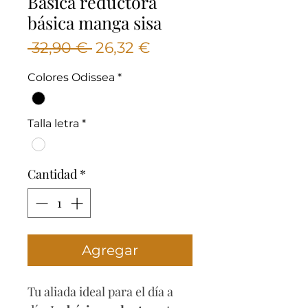
Basica reductora
básica manga sisa
Precio
Precio
 32,90 € 
26,32 €
de
Colores Odissea
*
oferta
Talla letra
*
Cantidad
*
Agregar
Tu aliada ideal para el día a