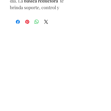
día. La
básica reductora
te
brinda soporte, control y
versatilidad en una sola
prenda. Su diseño sin mangas
permite total libertad de
movimiento y una sensación
ligera, mientras que su tela de
compresión suave moldea
sutilmente tu figura.
Disponible en blanco y negro.
90% Poliamida / 10% Elastano
Lavar a mano
Secar a la sombra
No blanqueador
No retorcer