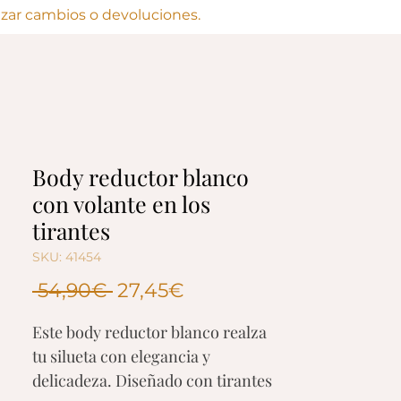
lizar cambios o devoluciones.
Body reductor blanco
con volante en los
tirantes
SKU: 41454
Regular
Sale
 54,90€ 
27,45€
Price
Price
Este body reductor blanco realza
tu silueta con elegancia y
delicadeza. Diseñado con tirantes