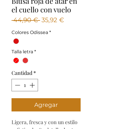
Blusa roja de atar en
el cuello con vuelo
Precio
Precio
 44,90 € 
35,92 €
de
Colores Odissea
*
oferta
Talla letra
*
Cantidad
*
Agregar
Ligera, fresca y con un estilo