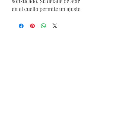
sofisticado. Su detalle de atar
en el cuello permite un ajuste
elegante, mientras la silueta
amplia brinda comodidad y
movimiento y con cremallera
trasera. El pequeño escote en
la espalda añade un toque
sutil y femenino, haciendo de
esta blusa una pieza versátil
para looks casuales o salidas
especiales.
Composición
67% rayon
29% nylon
4% spandex
Lavar a mano