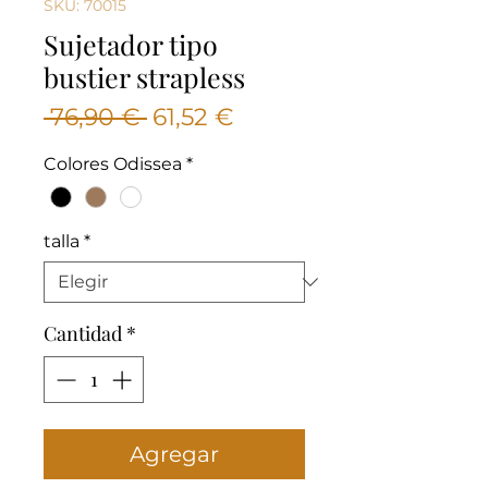
SKU: 70015
Sujetador tipo
bustier strapless
Precio
Precio
 76,90 € 
61,52 €
de
Colores Odissea
*
oferta
talla
*
Cantidad
*
Agregar