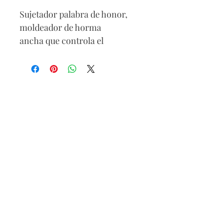
Sujetador palabra de honor,
moldeador de horma
ancha que controla el
contorno del pecho y espalda.
Cuenta con tres niveles de
ajuste y tirantes removibles.
.
Composición
Partes externa
88% Poliamida
12% Elastano
Parte interna