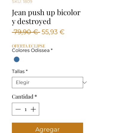
SKU: 1809
Jean push up bicolor
y destroyed
Precio
Precio
 79,90 € 
55,93 €
de
OFERTA ECLIPSE
oferta
Colores Odissea
*
Tallas
*
Cantidad
*
Agregar