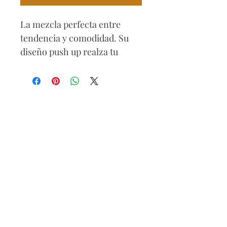
La mezcla perfecta entre
tendencia y comodidad. Su
diseño push up realza tu
figura, mientras el estilo
cargo con bolsillos laterales
aporta un aire urbano y
versátil. La bota recta
equilibra el look, haciéndolo
ideal para combinar con
tenis, sandalias o tacones
según la ocasión. Una prenda
moderna y funcional para
destacar en tu día a día.
Composición