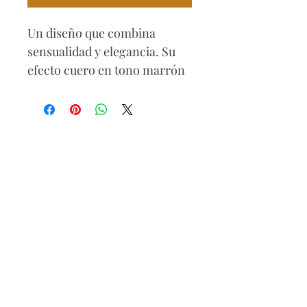
Un diseño que combina
sensualidad y elegancia. Su
efecto cuero en tono marrón
aporta un look moderno y
sofisticado, mientras que la
tecnología
push up realza y
moldea tu figura
para un
acabado irresistible.
Composición
72,5% algodón
21,99% poliéster
2,18% elastómero
3,33% rayón