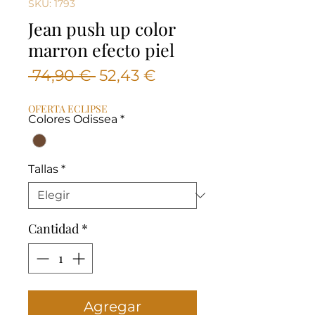
SKU: 1793
Jean push up color
marron efecto piel
Precio
Precio
 74,90 € 
52,43 €
de
OFERTA ECLIPSE
oferta
Colores Odissea
*
Tallas
*
Cantidad
*
Agregar