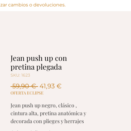
lizar cambios o devoluciones.
Jean push up con
pretina plegada
SKU: 1623
Precio
Precio
 59,90 € 
41,93 €
de
OFERTA ECLIPSE
oferta
Jean push up negro, clásico ,
cintura alta, pretina anatómica y
decorada con plieges y herrajes
metálicos, bota pitillo, tres botones