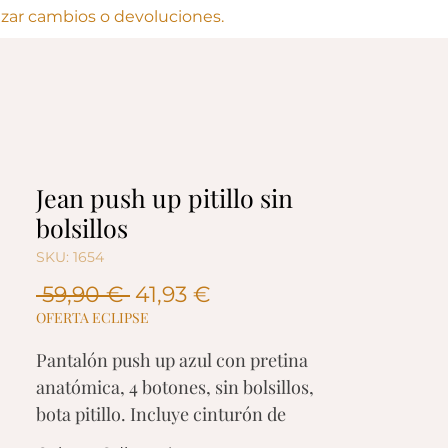
lizar cambios o devoluciones.
Jean push up pitillo sin
bolsillos
SKU: 1654
Precio
Precio
 59,90 € 
41,93 €
de
OFERTA ECLIPSE
oferta
Pantalón push up azul con pretina
anatómica, 4 botones, sin bolsillos,
bota pitillo. Incluye cinturón de
regalo.