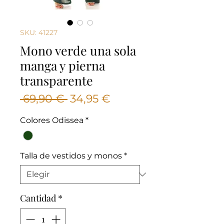
SKU: 41227
Mono verde una sola
manga y pierna
transparente
Precio
Precio
 69,90 € 
34,95 €
de
Colores Odissea
*
oferta
Talla de vestidos y monos
*
Cantidad
*