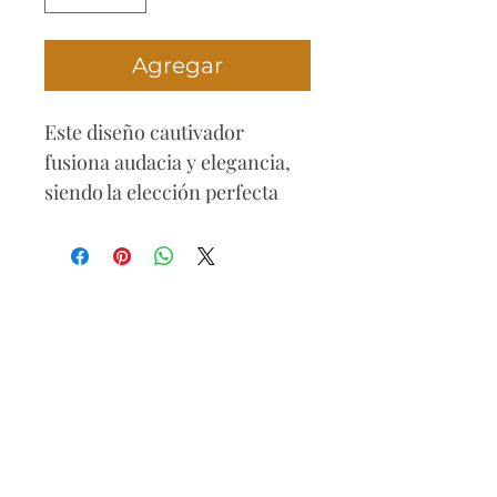
Agregar
Este diseño cautivador
fusiona audacia y elegancia,
siendo la elección perfecta
para destacar en cualquier
evento. Ajustado en la cintura
para resaltar tus curvas,
presenta un seductor escote
de un hombro que añade un
toque de sensualidad. La
pierna drecha se adorna con
un juego sutil de brillo y
transparencia, creando un
efecto visual cautivador y