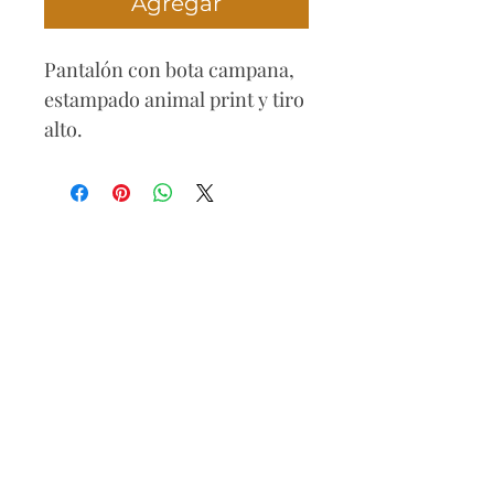
Agregar
Pantalón con bota campana,
estampado animal print y tiro
alto.
Composición
85% poliamida
15% elastano
Hecho en Colombia