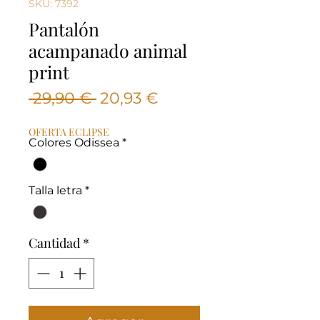
SKU: 7392
Pantalón
acampanado animal
print
Precio
Precio
 29,90 € 
20,93 €
de
OFERTA ECLIPSE
oferta
Colores Odissea
*
Talla letra
*
Cantidad
*