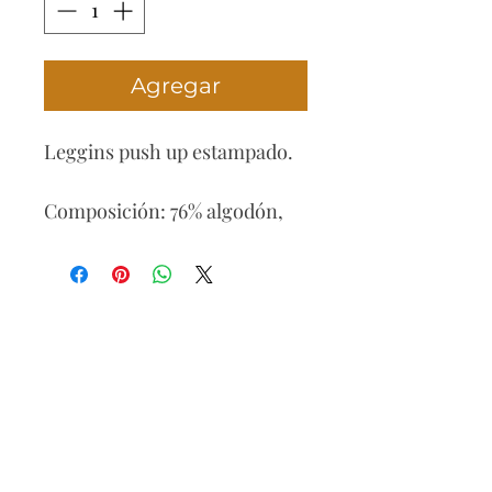
Agregar
Leggins push up estampado.
Composición: 76% algodón,
22% poliéster, 2% spandex.
Cuidados: Lavado delicado a
mano o máquina, lavar con
agua fría, no usar
blanqueador, no usar
secadora.