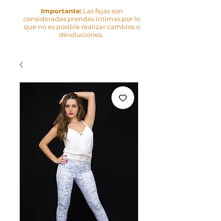
Importante:
Las fajas son
consideradas prendas íntimas por lo
que no es posible realizar cambios o
devoluciones.