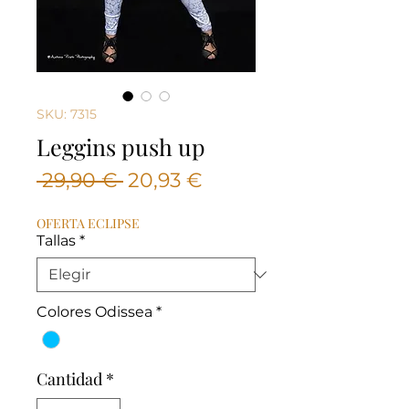
SKU: 7315
Leggins push up
Precio
Precio
 29,90 € 
20,93 €
de
OFERTA ECLIPSE
oferta
Tallas
*
Colores Odissea
*
Cantidad
*