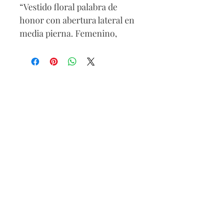
“Vestido floral palabra de
honor con abertura lateral en
media pierna. Femenino,
sensual y perfecto para
ocasiones especiales.”
Composición
85% poliéster
15% elastano
Lavar a mano
No usa cloro
Secar a la sombra
No retorcer