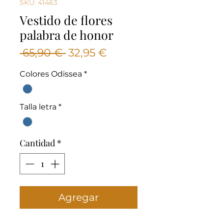
SKU: 41463
Vestido de flores
palabra de honor
Precio
Precio
 65,90 € 
32,95 €
de
Colores Odissea
*
oferta
Talla letra
*
Cantidad
*
Agregar