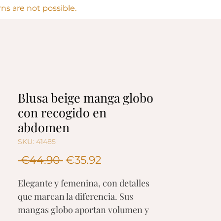
s are not possible.
Blusa beige manga globo
con recogido en
abdomen
SKU: 41485
Regular
Sale
 €44.90 
€35.92
Price
Price
Elegante y femenina, con detalles
que marcan la diferencia. Sus
mangas globo aportan volumen y