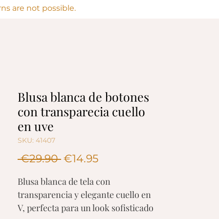
s are not possible.
Blusa blanca de botones
con transparecia cuello
en uve
SKU: 41407
Regular
Sale
 €29.90 
€14.95
Price
Price
Blusa blanca de tela con
transparencia y elegante cuello en
V, perfecta para un look sofisticado