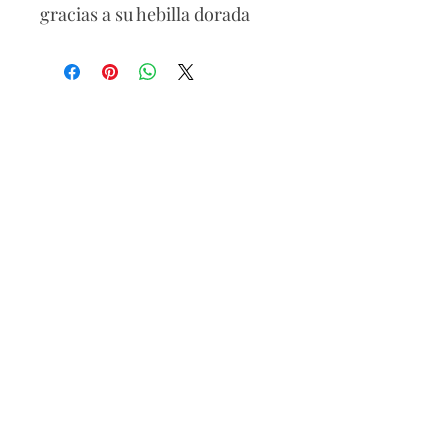
gracias a su hebilla dorada
con acabado brillante.
Perfecto para marcar la
cintura con estilo, ya sea
sobre jeans, vestidos o
blazers.
100% Synthetic