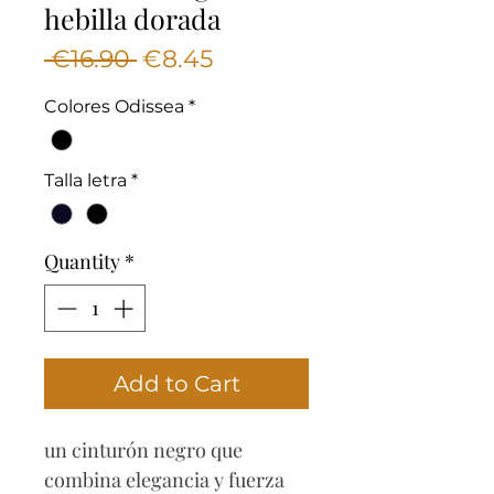
hebilla dorada
Regular
Sale
 €16.90 
€8.45
Price
Price
Colores Odissea
*
Talla letra
*
Quantity
*
Add to Cart
un cinturón negro que
combina elegancia y fuerza