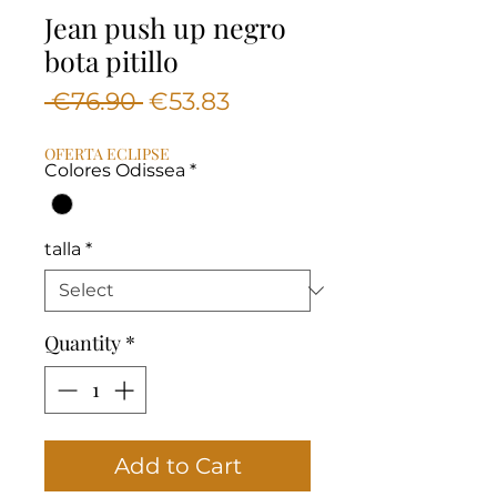
Jean push up negro
bota pitillo
Regular
Sale
 €76.90 
€53.83
Price
Price
OFERTA ECLIPSE
Colores Odissea
*
talla
*
Quantity
*
Add to Cart