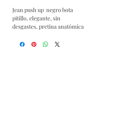
Jean push up negro bota
pitillo, elegante, sin
desgastes, pretina anatómica
alta con 3 botones, bolsillos
traseros con bordado negro.
Incluye el cinturón blanco.
Ideal para usar en trabajos
donde tengas que vestir de
negro.
Composición
71% algodón
25% poliéster
4% spandex
Cuidados