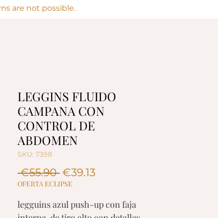
s are not possible.
LEGGINS FLUIDO
CAMPANA CON
CONTROL DE
ABDOMEN
SKU: 7398
Regular
Sale
 €55.90 
€39.13
Price
Price
OFERTA ECLIPSE
legguins azul push-up con faja
interna de tiro alto con detalles