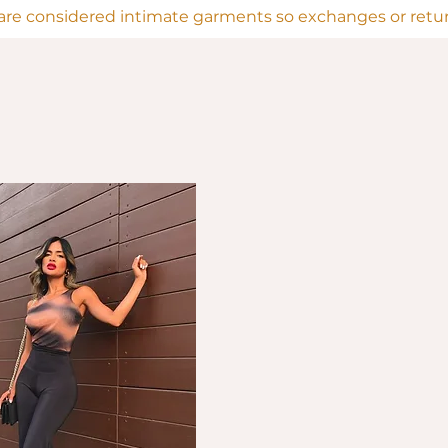
are considered intimate garments so exchanges or return