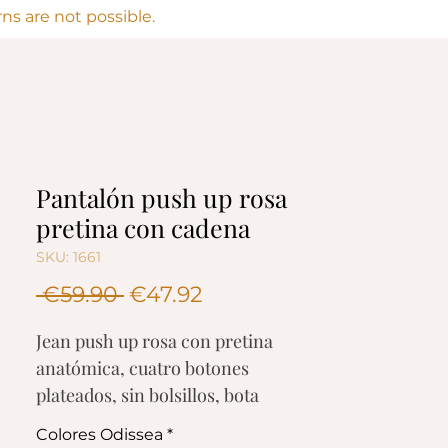
s are not possible.
Pantalón push up rosa
pretina con cadena
SKU: 1661
Regular
Sale
 €59.90 
€47.92
Price
Price
Jean push up rosa con pretina
anatómica, cuatro botones
plateados, sin bolsillos, bota
pitillo.
Colores Odissea
*