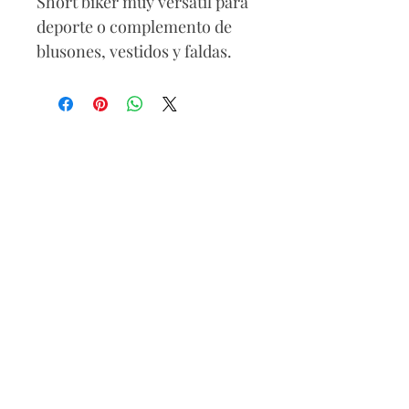
Short biker muy versátil para
deporte o complemento de
blusones, vestidos y faldas.
Composición
85% Poliamida
15% Elastano