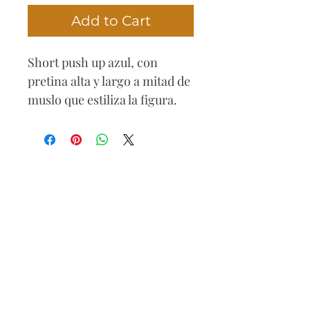
Add to Cart
Short push up azul, con
pretina alta y largo a mitad de
muslo que estiliza la figura.
Presenta detalles rasgados y
delicadas perlas blancas y
doradas en ambas piernas.
Composición
78% algodón
20% poliéster
2% elastano
Cuidado
Lavar con agua fría, secar al