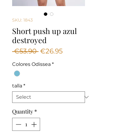
SKU: 1843
Short push up azul
destroyed
Regular
Sale
 €53.90 
€26.95
Price
Price
Colores Odissea
*
talla
*
Quantity
*