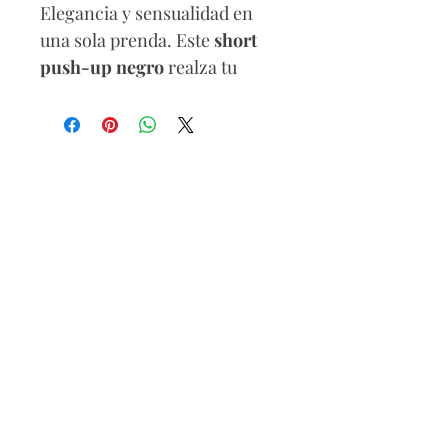
Elegancia y sensualidad en
una sola prenda. Este
short
push-up negro
realza tu
figura con un ajuste perfecto,
mientras sus
cuatro bolsillos
funcionales
añaden un toque
práctico y modernpo.
¡Imprescindible en tu
guardarropa!
Composición
72,5% algodón
21,99% poliéster
2,18% elastómero
3,33% rayón