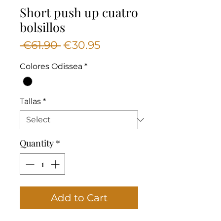
Short push up cuatro
bolsillos
Regular
Sale
 €61.90 
€30.95
Price
Price
Colores Odissea
*
Tallas
*
Quantity
*
Add to Cart