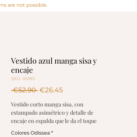
s are not possible.
Vestido azul manga sisa y
encaje
SKU: 41080
Regular
Sale
 €52.90 
€26.45
Price
Price
Vestido corto manga sisa, con
estampado asimétrico y detalle de
encaje en espalda que le da el toque
sexy y escotado que caracteriza a la
Colores Odissea
*