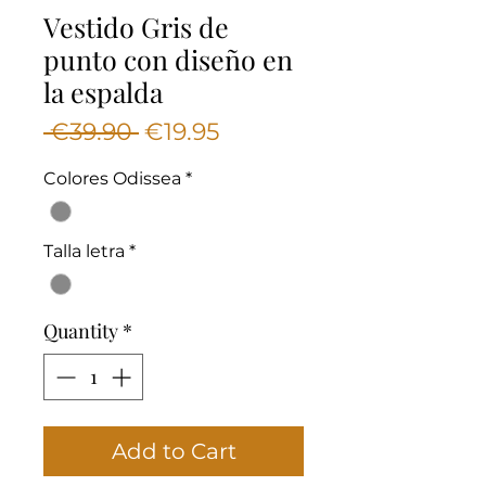
Vestido Gris de
punto con diseño en
la espalda
Regular
Sale
 €39.90 
€19.95
Price
Price
Colores Odissea
*
Talla letra
*
Quantity
*
Add to Cart