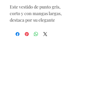
Este vestido de punto gris,
corto y con mangas largas,
destaca por su elegante
diseño en la espalda
descubierta. Con un estilo
minimalista y moderno, es la
elección perfecta para
quienes buscan una prenda
que combine comodidad y
sensualidad, ideal para
cualquier ocasión especial
Composición
85% viscose
15% poliamida