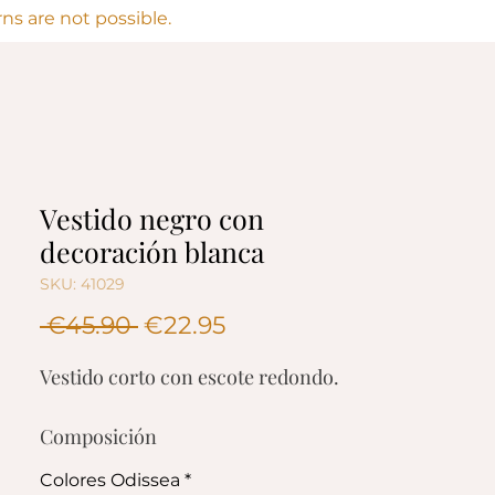
s are not possible.
Vestido negro con
decoración blanca
SKU: 41029
Regular
Sale
 €45.90 
€22.95
Price
Price
Vestido corto con escote redondo.
Composición
95% Poliéster
Colores Odissea
*