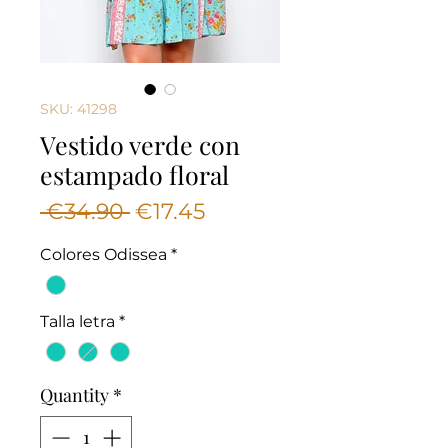
SKU: 41298
Vestido verde con
estampado floral
Regular
Sale
 €34.90 
€17.45
Price
Price
Colores Odissea
*
Talla letra
*
Quantity
*