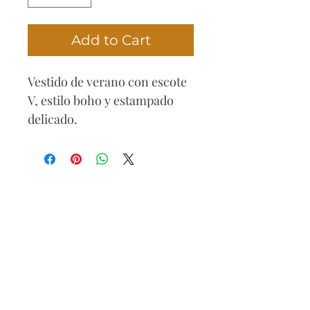
Add to Cart
Vestido de verano con escote
V, estilo boho y estampado
delicado.
Composición
95% poliéster
5% cotón