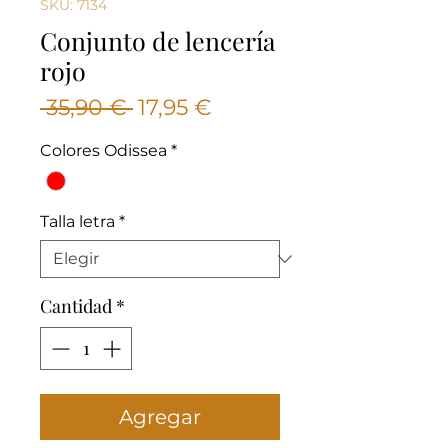
SKU: 7134
Conjunto de lencería
rojo
Precio
Precio
 35,90 € 
17,95 €
de
Colores Odissea
*
oferta
Talla letra
*
Cantidad
*
Agregar