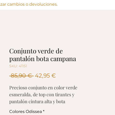
lizar cambios o devoluciones.
Conjunto verde de
pantalón bota campana
SKU: 41151
Precio
Precio
 85,90 € 
42,95 €
de
Precioso conjunto en color verde
oferta
esmeralda, de top con tirantes y
pantalón cintura alta y bota
acampanada.
Colores Odissea
*