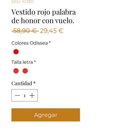
SKU: 41380
Vestido rojo palabra
de honor con vuelo.
Precio
Precio
 58,90 € 
29,45 €
de
Colores Odissea
*
oferta
Talla letra
*
Cantidad
*
Agregar