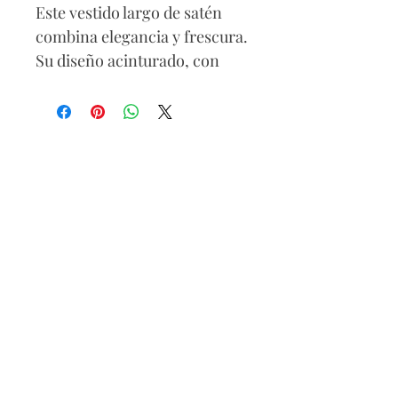
Este vestido largo de satén
combina elegancia y frescura.
Su diseño acinturado, con
una raja frontal se
complementa con un escote
en los hombros que resalta tu
estilo único. Perfecto para
ocasiones casuales con un
toque sofisticado.
No incluye cinturón
Composición
90% poliéster
10% elastano
Lavar a mano con agua fría