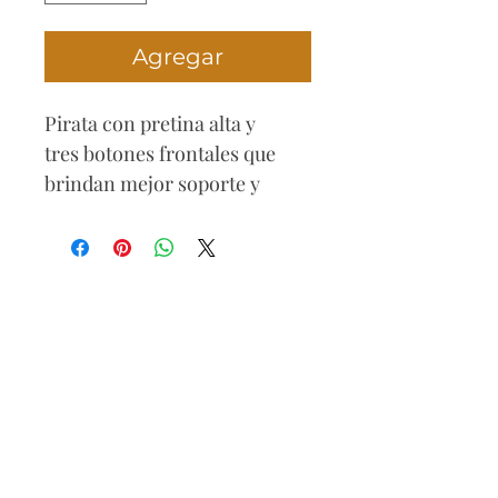
Agregar
Pirata con pretina alta y
tres botones frontales que
brindan mejor soporte y
estilizan la cintura, Su diseño
incorpora taches dorados a
los lados, modelo sin
bolsillos ajustado al cuerpo.
Composición
68% algodón
28% poliéster
4% elastano