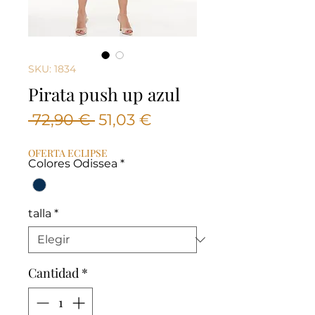
SKU: 1834
Pirata push up azul
Precio
Precio
 72,90 € 
51,03 €
de
OFERTA ECLIPSE
oferta
Colores Odissea
*
talla
*
Cantidad
*