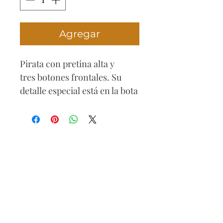
Agregar
Pirata con pretina alta y
tres botones frontales. Su
detalle especial está en la bota
izquierda, decorada con
bordado de mariposas en
color blanco, diseño sin
bolsillos para un
acabado moderno.
Composición
68% algodón
28% poliéster