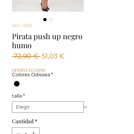
SKU: 1835
Pirata push up negro
humo
Precio
Precio
 72,90 € 
51,03 €
de
OFERTA ECLIPSE
oferta
Colores Odissea
*
talla
*
Cantidad
*