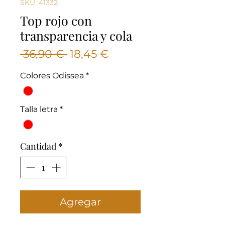
SKU: 41332
Top rojo con
transparencia y cola
Precio
Precio
 36,90 € 
18,45 €
de
Colores Odissea
*
oferta
Talla letra
*
Cantidad
*
Agregar