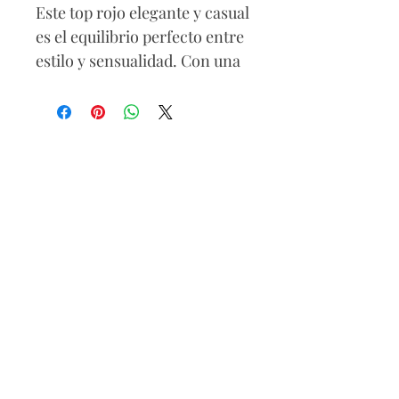
Este top rojo elegante y casual
es el equilibrio perfecto entre
estilo y sensualidad. Con una
silueta ajustada al cuerpo,
transparencias seductoras y
una cola que añade un toque
dramático, es ideal para
destacar en cualquier
ocasión. Perfecto para lucir
con confianza y elegancia.
Composición
Algodón