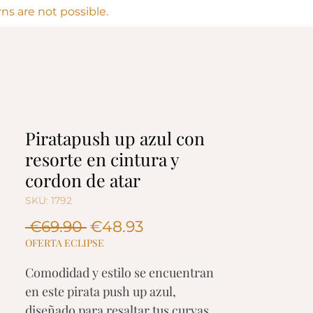
s are not possible.
Piratapush up azul con
resorte en cintura y
cordon de atar
SKU: 1792
Regular
Sale
 €69.90 
€48.93
Price
Price
OFERTA ECLIPSE
Comodidad y estilo se encuentran
en este pirata push up azul,
diseñado para resaltar tus curvas