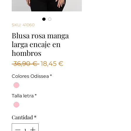
SKU: 41060
Blusa rosa manga
larga encaje en
hombros
Precio
Precio
 36,90 € 
18,45 €
de
Colores Odissea
*
oferta
Talla letra
*
Cantidad
*