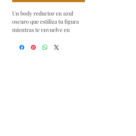
Un body reductor en azul
oscuro que estiliza tu figura
mientras te envuelve en
sofisticación. Su diseño de
manga larga aporta
distinción, y el detalle en el
pecho añade un toque de
sensualidad refinada.
90% Polyester / 10% Elasthan
Lavar a mano
Secar a la sombra
No blanqueador
No retorcer