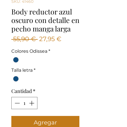
SKU: 41460
Body reductor azul
oscuro con detalle en
pecho manga larga
Precio
Precio
 55,90 € 
27,95 €
de
Colores Odissea
*
oferta
Talla letra
*
Cantidad
*
Agregar