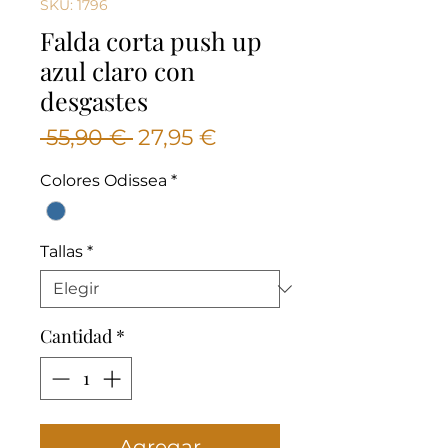
SKU: 1796
Falda corta push up
azul claro con
desgastes
Precio
Precio
 55,90 € 
27,95 €
de
Colores Odissea
*
oferta
Tallas
*
Cantidad
*
Agregar