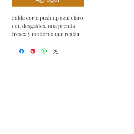
Falda corta push up azul claro
con desgastes, una prenda
fresca y moderna que realza
tu figura con un toque juvenil
y atrevido. Su tono claro y los
detalles desgastados la
convierten en la opción
perfecta para un look casual y
femenino.
Composición
71% algodón
25% poliéster
4% elastómero