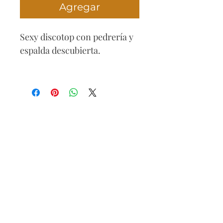
Agregar
Sexy discotop con pedrería y
espalda descubierta.
Composición
95 % poliéster
5 % elastano