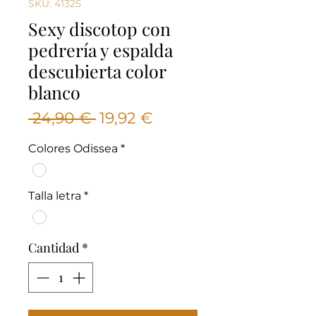
SKU: 41325
Sexy discotop con
pedrería y espalda
descubierta color
blanco
Precio
Precio
 24,90 € 
19,92 €
de
Colores Odissea
*
oferta
Talla letra
*
Cantidad
*